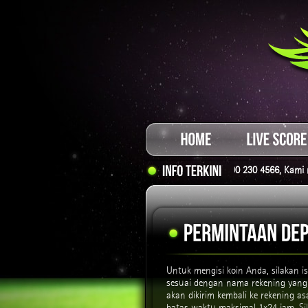
emua transaksi hanya transfer ke : BRI 0092 0100 230 4566, Kami mohon
Untuk mengisi koin Anda, silakan is
sesuai dengan nama rekening yang 
akan dikirim kembali ke rekening a
batas waktu maksimal 1x24 jam.
Si