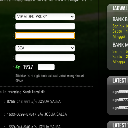
:
BANK B
:
Senin - 
Sabtu :
1
:
Minggu 
BANK M
:
Senin - 
Sabtu :
2
:
Minggu 
:
Silahkan isi 4 digit kode validasi untuk menghindari
SPAM.
a ke rekening Bank kami di:
agn8889
agn8877
:
8755-248-661
a/n
JOSUA SALEA
agn8890
:
1500-0299-87847
a/n
JOSUA SALEA
:
1559-041-546
a/n
JOSUA SALEA