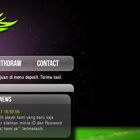
di menu deposit. Terima kasih atas perhatian dan kerjasamanya. =======
17 16:59:56
th player kami yang baru saja
r silahkan minta ID dan Password
at kami ya^^ terimakasih.