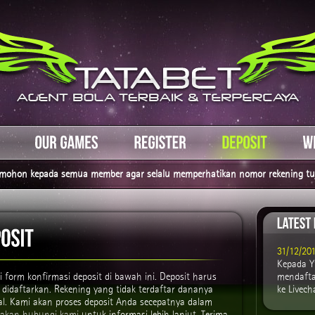
 kepada semua member agar selalu memperhatikan nomor rekening tujuan 
31/12/20
Kepada Y
i form konfirmasi deposit di bawah ini. Deposit harus
mendafta
didaftarkan. Rekening yang tidak terdaftar dananya
ke Livech
sal. Kami akan proses deposit Anda secepatnya dalam
lakan hubungi kami
untuk informasi lebih lanjut. Terima